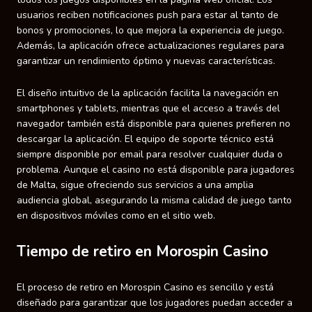
usuarios reciben notificaciones push para estar al tanto de
bonos y promociones, lo que mejora la experiencia de juego.
Además, la aplicación ofrece actualizaciones regulares para
garantizar un rendimiento óptimo y nuevas características.
El diseño intuitivo de la aplicación facilita la navegación en
smartphones y tablets, mientras que el acceso a través del
navegador también está disponible para quienes prefieren no
descargar la aplicación. El equipo de soporte técnico está
siempre disponible por email para resolver cualquier duda o
problema. Aunque el casino no está disponible para jugadores
de Malta, sigue ofreciendo sus servicios a una amplia
audiencia global, asegurando la misma calidad de juego tanto
en dispositivos móviles como en el sitio web.
Tiempo de retiro en Morospin Casino
El proceso de retiro en Morospin Casino es sencillo y está
diseñado para garantizar que los jugadores puedan acceder a