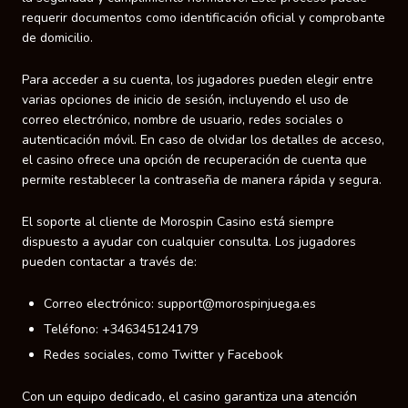
requerir documentos como identificación oficial y comprobante
de domicilio.
Para acceder a su cuenta, los jugadores pueden elegir entre
varias opciones de inicio de sesión, incluyendo el uso de
correo electrónico, nombre de usuario, redes sociales o
autenticación móvil. En caso de olvidar los detalles de acceso,
el casino ofrece una opción de recuperación de cuenta que
permite restablecer la contraseña de manera rápida y segura.
El soporte al cliente de Morospin Casino está siempre
dispuesto a ayudar con cualquier consulta. Los jugadores
pueden contactar a través de:
Correo electrónico:
support@morospinjuega.es
Teléfono: +346345124179
Redes sociales, como Twitter y Facebook
Con un equipo dedicado, el casino garantiza una atención