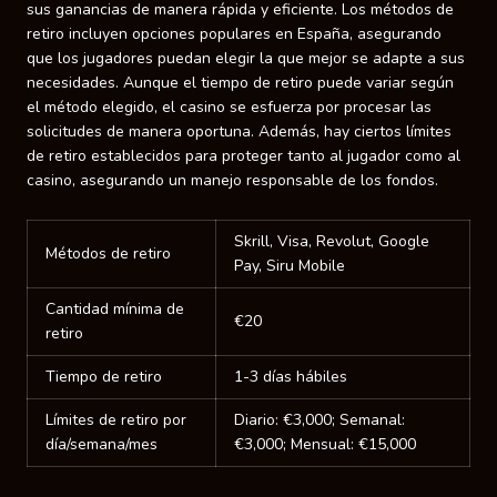
sus ganancias de manera rápida y eficiente. Los métodos de
retiro incluyen opciones populares en España, asegurando
que los jugadores puedan elegir la que mejor se adapte a sus
necesidades. Aunque el tiempo de retiro puede variar según
el método elegido, el casino se esfuerza por procesar las
solicitudes de manera oportuna. Además, hay ciertos límites
de retiro establecidos para proteger tanto al jugador como al
casino, asegurando un manejo responsable de los fondos.
Skrill, Visa, Revolut, Google
Métodos de retiro
Pay, Siru Mobile
Cantidad mínima de
€20
retiro
Tiempo de retiro
1-3 días hábiles
Límites de retiro por
Diario: €3,000; Semanal:
día/semana/mes
€3,000; Mensual: €15,000