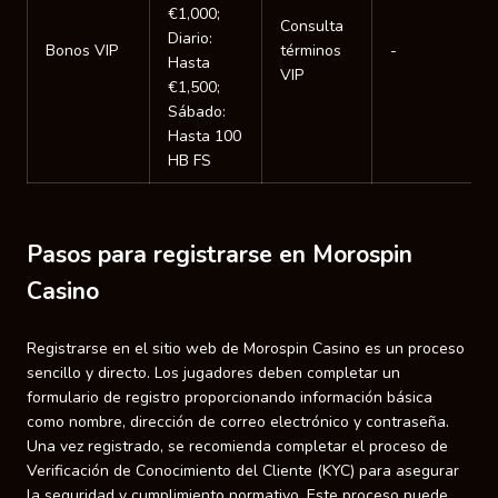
€1,000;
Consulta
Diario:
Bonos VIP
términos
-
Hasta
VIP
€1,500;
Sábado:
Hasta 100
HB FS
Pasos para registrarse en Morospin
Casino
Registrarse en el sitio web de Morospin Casino es un proceso
sencillo y directo. Los jugadores deben completar un
formulario de registro proporcionando información básica
como nombre, dirección de correo electrónico y contraseña.
Una vez registrado, se recomienda completar el proceso de
Verificación de Conocimiento del Cliente (KYC) para asegurar
la seguridad y cumplimiento normativo. Este proceso puede