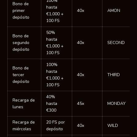
100%
Bono de
hasta
primer
40x
AMON
€1,000 +
depósito
100 FS
50%
Bono de
hasta
segundo
40x
SECOND
€1,000 +
depósito
100 FS
100%
Bono de
hasta
tercer
40x
THIRD
€1,000 +
depósito
100 FS
40%
Recarga de
hasta
45x
MONDAY
lunes
€300
Recarga de
20 FS por
40x
WILD
miércoles
depósito