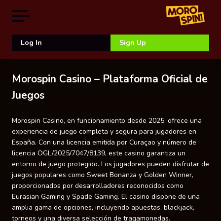
Log In
Sign Up
Morospin Casino – Plataforma Oficial de
Juegos
Morospin Casino, en funcionamiento desde 2025, ofrece una
experiencia de juego completa y segura para jugadores en
España. Con una licencia emitida por Curaçao y número de
licencia OGL/2025/7047/8139, este casino garantiza un
entorno de juego protegido. Los jugadores pueden disfrutar de
juegos populares como Sweet Bonanza y Golden Winner,
proporcionados por desarrolladores reconocidos como
Eurasian Gaming y Spade Gaming. El casino dispone de una
amplia gama de opciones, incluyendo apuestas, blackjack,
torneos y una diversa selección de tragamonedas.